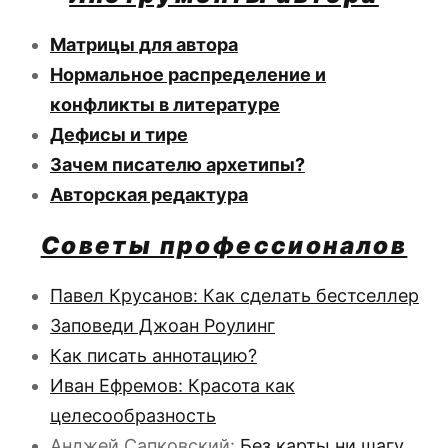
Матрицы для автора
Нормальное распределение и
конфликты в литературе
Дефисы и тире
Зачем писателю архетипы?
Авторская редактура
Советы профессионалов
Павел Крусанов: Как сделать бестселлер
Заповеди Джоан Роулинг
Как писать аннотацию?
Иван Ефремов: Красота как
целесообразность
Анджей Сапковский:
Без карты ни шагу