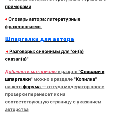
примерами
♦
Словарь автора: литературные
фразеологизмы
Шпаргалки для автора
♦
Разговоры: синонимы для "он(а)
сказал(а)"
Добавлять материалы
в раздел "
Словари и
шпаргалки
" можно в разделе "
Копилка
"
нашего
форума
— оттуда модератор после
проверки перенесет их на
соответствующую страницу с указанием
авторства