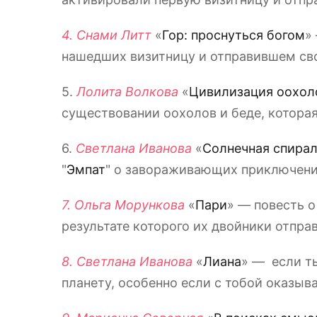
4. Снами Литт
«
Гор: проснуться богом
»
нашедших визитницу и отправившем сво
5.
Лолита Волкова
«
Цивилизация оохол
существовании оохолов и беде, которая 
6.
Светлана Иванова
«
Солнечная спира
"
Эмпат
" о завораживающих приключения
7. Ольга Морункова
«
Пари
» — повесть о
результате которого их двойники отправ
8. Светлана Иванова
«
Лиана
» — если т
планету, особенно если с тобой оказыв