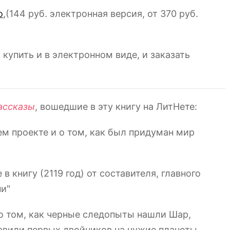
о
,(144 руб. электронная версия, от 370 руб.
 купить и в электронном виде, и заказать
ассказы
, вошедшие в эту книгу на ЛитНете:
ем проекте и о том, как был придуман мир
 в книгу (2119 год) от составителя, главного
ни"
о том, как черные следопыты нашли Шар,
авили первых двойников на чужие планеты