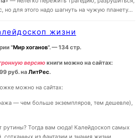
ла
» — нелегко пережить трагедию, разрушиться,
, но для этого надо шагнуть на чужую планету...
алейдоскоп жизни
рии "
Мир хоганов
". — 134 стр.
тронную версию
книги можно на сайтах:
99 руб. на
ЛитРес
.
ожке можно на сайтах:
иража — чем больше экземпляров, тем дешевле),
от рутины? Тогда вам сюда! Калейдоскоп самых
, сотканных из фантазии и знания жизни