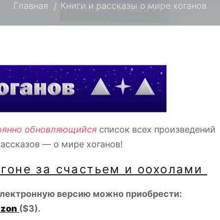
Главная
Книги и рассказы о мире хоганов
оянно обновляющийся
список всех произведений
рассказов — о мире хоганов!
огоне за счастьем и оохолами
электронную версию можно приобрести:
zon
($3).