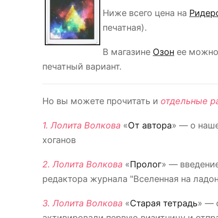
Ниже всего цена на
Ридер
печатная).
В магазине
Озон
ее можно
печатный вариант.
Но вы можете прочитать и
отдельные р
1. Лолита Волкова
«
От автора
» — о наш
хоганов
2. Лолита Волкова
«
Пролог
» — введение
редактора журнала "Вселенная на ладо
3. Лолита Волкова
«
Старая тетрадь
» — 
активировали первую визитницу и отпр