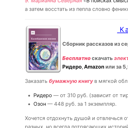
9. Марианна Северная
«
В поисках смыс
а затем восстать из пепла словно феникс
К
Сборник рассказов из се
Бесплатно
скачать
элек
Ридеро
,
Amazon
или за 5,
Заказать
бумажную книгу
в мягкой обл
Ридеро
— от 310 руб. (зависит от т
Озон
— 448 руб. за 1 экземпляр.
Хочется отдохнуть душой и отвлечься 
разных, но всегда потрясающих историй