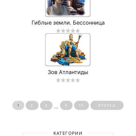
Гиблые земли. Бессонница
Зов Атлантиды
...
1
2
3
9
10
ВПЕРЕД
КАТЕГОРИИ