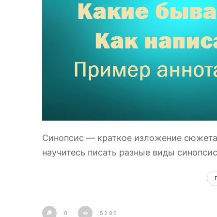
Синопсис — краткое изложение сюжета п
научитесь писать разные виды синопсисо
0
5286