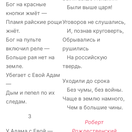
Бог на красные
Были выше царя!
кнопки жмёт —
Пламя райские рощи
Уговоров не слушались,
жнёт.
И, познав круговерть,
Бог на пульте
Обрывались и
включил реле —
рушились
Больше рая нет на
На российскую
земле.
твердь.
Убегает с Евой Адам
Уходили до срока
—
Без чумы, без войны.
Дым и пепел по их
Чаще в землю намного,
следам.
Чем в большие чины.
3
Роберт
У Адама с Евой —
Рождественский