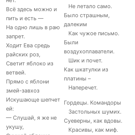
нет.
Не летало само.
Всё здесь можно и
Было страшным,
пить и есть —
далеким
На одно лишь в раю
Как чужое письмо.
запрет.
Были
Ходит Ева средь
воздухоплаватели.
райских роз,
Шик и почет.
Светит яблоко из
Как шкатулки из
ветвей.
платины –
Прямо с яблони
Наперечет.
змей-завхоз
Искушающе шепчет
Гордецы. Командоры
ей:
Застольных шумих.
— Слушай, я же не
Суеверны, как вдовы.
укушу,
Красивы, как миф.