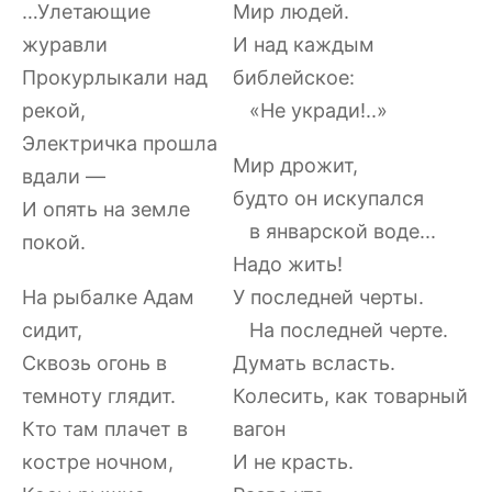
…Улетающие
Мир людей.
журавли
И над каждым
Прокурлыкали над
библейское:
рекой,
«Не укради!..»
Электричка прошла
Мир дрожит,
вдали —
будто он искупался
И опять на земле
в январской воде...
покой.
Надо жить!
На рыбалке Адам
У последней черты.
сидит,
На последней черте.
Сквозь огонь в
Думать всласть.
темноту глядит.
Колесить, как товарный
Кто там плачет в
вагон
костре ночном,
И не красть.