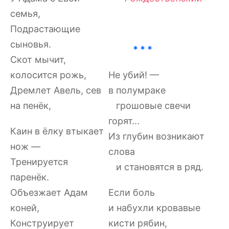
семья,
Подрастающие
сыновья.
* * *
Скот мычит,
колосится рожь,
Не убий! —
Дремлет Авель, сев
в полумраке
на пенёк,
грошовые свечи
горят...
Каин в ёлку втыкает
Из глубин возникают
нож —
слова
Тренируется
и становятся в ряд.
паренёк.
Объезжает Адам
Если боль
коней,
и набухли кровавые
Конструирует
кисти рябин,