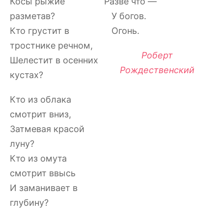
Косы рыжие
Разве что —
разметав?
У богов.
Кто грустит в
Огонь.
тростнике речном,
Роберт
Шелестит в осенних
Рождественский
кустах?
Кто из облака
смотрит вниз,
Затмевая красой
луну?
Кто из омута
смотрит ввысь
И заманивает в
глубину?