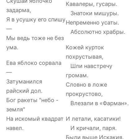
Скушай яблочко
Кавалеры, гусары.
задарма,
Знатоки мишуры.
Я в усушку его спишу
Непременно усаты.
—
Абсолютно храбры.
Мы ведь тоже не без
ума.
Кожей курток
похрустывая,
Ева яблоко сорвала
Шли навстречу
—
громам.
Затуманился
Словно в ложе
райский дол.
прокрустово,
Бог ракеты "небо -
Влезали в «Фарман».
земля"
На искомый квадрат
И летали, касатики!
навел.
И кричали, паря.
Были выше Искакия.