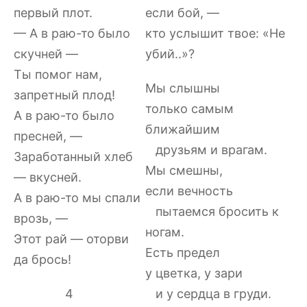
первый плот.
если бой, —
— А в раю-то было
кто услышит твое: «Не
скучней —
убий..»?
Ты помог нам,
Мы слышны
запретный плод!
только самым
А в раю-то было
ближайшим
пресней, —
друзьям и врагам.
Заработанный хлеб
Мы смешны,
— вкусней.
если вечность
А в раю-то мы спали
пытаемся бросить к
врозь, —
ногам.
Этот рай — оторви
Есть предел
да брось!
у цветка, у зари
4
и у сердца в груди.