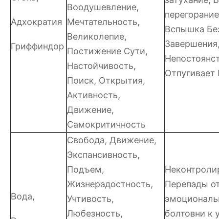
Воодушевление,
перегорание
Адхократия
Мечтательность,
Вспышка Бе
Великолепие,
Завершения
Гриффиндор
Постижение Сути,
Непостоянст
Настойчивость,
Отпугивает
Поиск, Открытия,
Активность,
Движение,
Самокритичность
Свобода, Движение,
Экспансивность,
Подъем,
Неконтроли
Жизнерадостность,
Перепады о
Вода,
Учтивость,
эмоциональ
Любезность,
болтовни к 