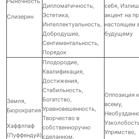
Рыночность
Дипломатичность,
себя, Изли
Эстетика,
акцент на п
Слизерин
Интеллектуальность,
настоящем 
Добродушие,
будущему
Сентиментальность,
Порядок
Плодородие,
Квалификация,
Достижения,
Стабильность,
Оппозиция к
Богатство,
Земля,
всему,
Уравновешенность,
Бюрократия
Необузданно
Творчество в
Узколобость
Хаффлпаф
собственноручно
Упрямство,
(Пуффендуй)
сделанном,