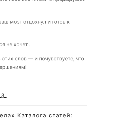
ваш мозг отдохнул и готов к
я не хочет...
 этих слов — и почувствуете, что
вершениям!
_3_
делах
Каталога статей
: