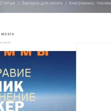
Статьи
Зарядка для мозга
Анаграммы: переве
 МОЗГА
ОЛИТА