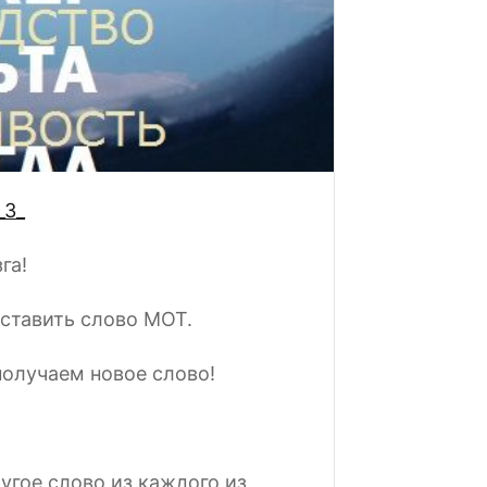
_3_
га!
ставить слово МОТ.
получаем новое слово!
угое слово из каждого из