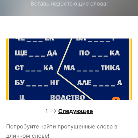
Вставь недостающие слова!
1 –>
Следующее
Попробуйте найти пропущенные слова в
длинном слове!