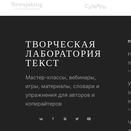
ТВОРЧЕСКАЯ
П
ЛАБОРАТОРИЯ
Н
ТЕКСТ
п
1
Мастер-классы, вебинары,
У
игры, материалы, словари и
п
упражнения для авторов и
п
копирайтеров
1
Ч