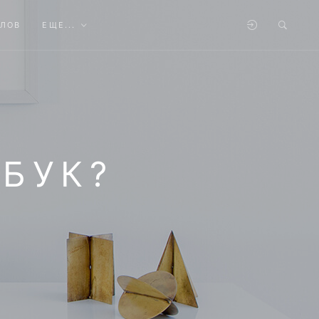
АЛОВ
ЕЩЕ...
-БУК?