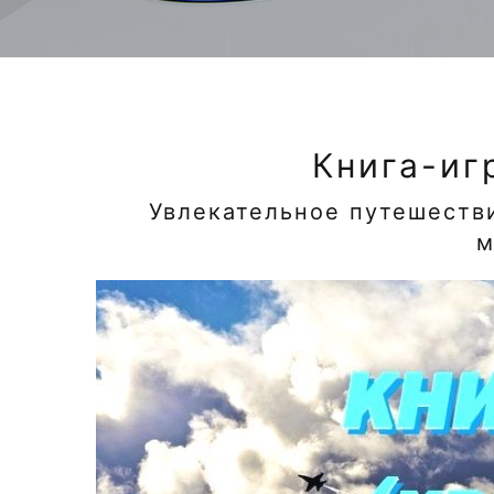
Книга-иг
Увлекательное путешестви
м