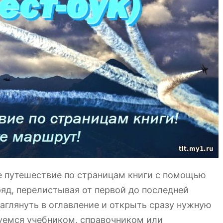
 путешествие по страницам книги с помощью
яд, перелистывая от первой до последней
аглянуть в оглавление и открыть сразу нужную
зуемся учебником, справочником или