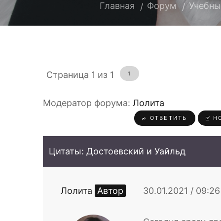
Главная
Форум
Учебны
Страница
1
из
1
1
Модератор форума:
Лолита
ОТВЕТИТЬ
НО
Цитаты: Достоевский и Уайльд
Лолита
Автор
30.01.2021 / 09: