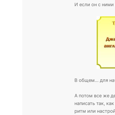
И если он с ними 
В общем... для н
А потом все же д
написать так, ка
ритм или настрой