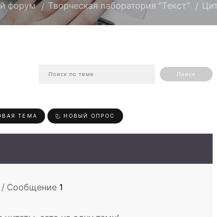
й форум
Творческая лаборатория "Текст"
Цит
ВАЯ ТЕМА
НОВЫЙ ОПРОС
26 / Сообщение
1