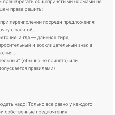
м пренебрегать общепринятыми нормами не
ашем праве решить:
 при перечислении посреди предложения:
очку с запятой,
оеточие, а где — длинное тире,
просительный и восклицательный знак в
ения...
тельный" (обычно не принято) или
допускается правилами)
юдать надо! Только все равно у каждого
ои собственные предпочтения.