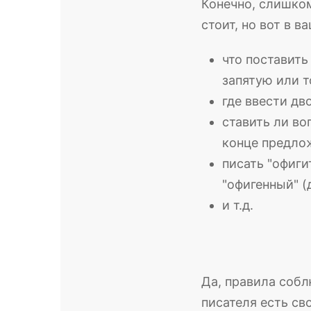
Конечно, слишко
стоит, но вот в в
что поставить
запятую или т
где ввести дв
ставить ли во
конце предлож
писать "офиги
"офигенный" (
и т.д.
Да, правила собл
писателя есть св