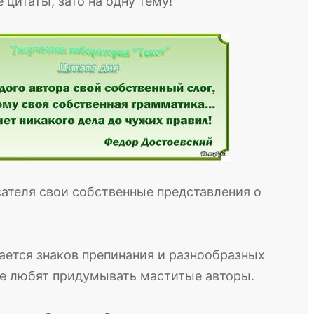
 цитаты, зато на одну тему!
сателя свои собственные представления о
ается знаков препинания и разнообразных
ые любят придумывать маститые авторы.