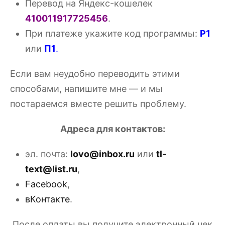
Перевод на Яндекс-кошелек
410011917725456
.
При платеже укажите код программы:
P1
или
П1
.
Если вам неудобно переводить этими
способами, напишите мне — и мы
постараемся вместе решить проблему.
Адреса для контактов:
эл. почта:
lovo@inbox.ru
или
tl-
text@list.ru
,
Facebook
,
вКонтакте
.
После оплаты вы получите электронный чек