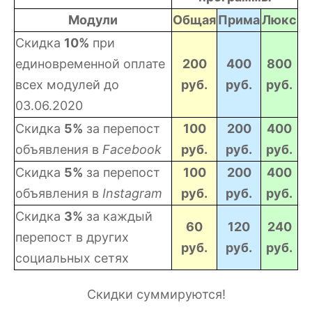
Модули
Общая
Прима
Люкс
Скидка
10%
при
единовременной оплате
200
400
800
всех модулей до
руб.
руб.
руб.
03.06.2020
Скидка
5%
за перепост
100
200
400
объявления в
Facebook
руб.
руб.
руб.
Скидка
5%
за перепост
100
200
400
объявления в
Instagram
руб.
руб.
руб.
Скидка
3%
за каждый
60
120
240
перепост в других
руб.
руб.
руб.
социальных сетях
Скидки суммируются!