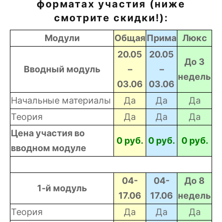
форматах участия (ниже
смотрите скидки!):
Модули
Общая
Прима
Люкс
20.05
20.05
До 3
Вводный модуль
–
–
недель
03.06
03.06
Начальные материалы
Да
Да
Да
Теория
Да
Да
Да
Цена участия во
0 руб.
0 руб.
0 руб.
вводном модуле
04-
04-
До 8
1-й модуль
17.06
17.06
недель
Теория
Да
Да
Да